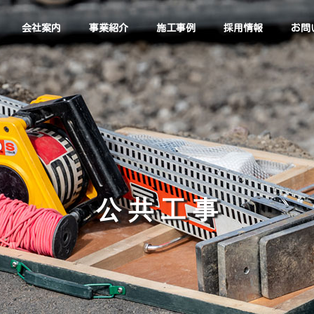
会社案内
事業紹介
施工事例
採用情報
お問
公 共 工 事